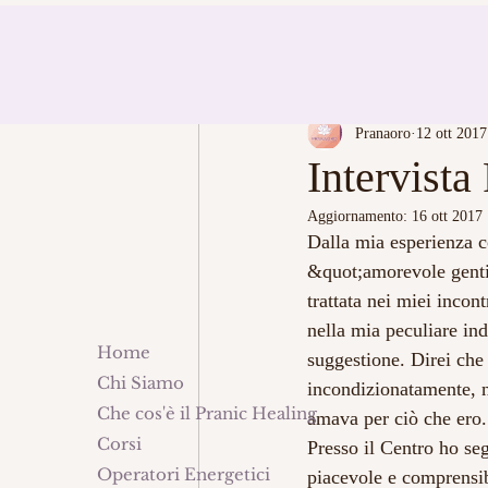
BLOG
Pranaoro
12 ott 2017
Intervista
Aggiornamento:
16 ott 2017
Dalla mia esperienza c
&quot;amorevole gentil
trattata nei miei incon
nella mia peculiare indi
Home
suggestione. Direi che
Chi Siamo
incondizionatamente, 
Che cos'è il Pranic Healing
amava per ciò che ero.
Corsi
Presso il Centro ho se
Operatori Energetici
piacevole e comprensib