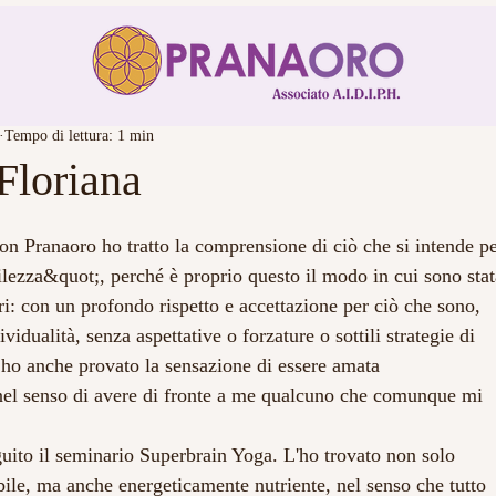
Tempo di lettura: 1 min
 Floriana
on Pranaoro ho tratto la comprensione di ciò che si intende p
ezza&quot;, perché è proprio questo il modo in cui sono sta
tri: con un profondo rispetto e accettazione per ciò che sono,
vidualità, senza aspettative o forzature o sottili strategie di
 ho anche provato la sensazione di essere amata
nel senso di avere di fronte a me qualcuno che comunque mi
guito il seminario Superbrain Yoga. L'ho trovato non solo
ile, ma anche energeticamente nutriente, nel senso che tutto