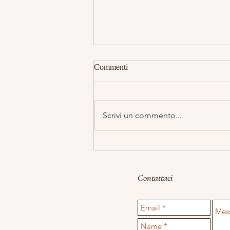
Intervista Alessandra
Commenti
Ho incontrato il Pranic Healing 15
anni fa in un momento critico della
mia vita: non trovavo il giusto modo
Scrivi un commento...
di pormi rispetto a quanto mi...
Contattaci