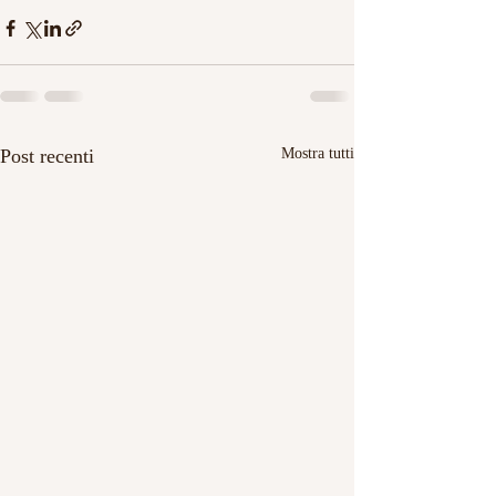
Post recenti
Mostra tutti