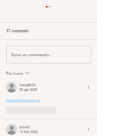
Intervista a Paola F.
Intervista a Mass
È stato un amico a farmi
Ho avuto la fortuna d
conoscere nel 2008 il Pranic
nella mia vita Patrizi
37 commenti
Healing, versione moderna di
e, in seguito, gli alt
un'antica scienza olistica, ricreata
del Pranaoro, tutte pe
ed estrapolata...
Scrivi un commento...
Più nuovi
liana08.03
05 apr 2025
maximbelousov.ru
Mi piace
Rispondi
bro431
12 feb 2025