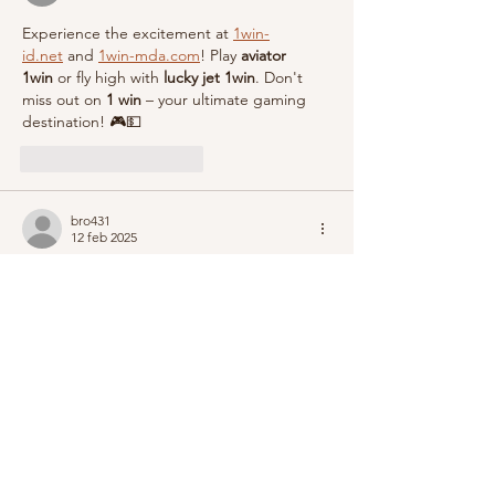
Experience the excitement at 
1win-
id.net
 and 
1win-mda.com
! Play 
aviator 
1win
 or fly high with 
lucky jet 1win
. Don't 
miss out on 
1 win
 – your ultimate gaming 
destination! 🎮💵
Mi piace
Rispondi
bro431
12 feb 2025
Looking for top-tier entertainment? Visit 
1win
 at 
1winbet-kr.com
 and 
1winbet-
th.com
! Join 
1win lucky jet
 for thrilling wins 
and enjoy 
1 win online
 for nonstop action! 
🏆⚡
Mi piace
Rispondi
Mostra altri commenti