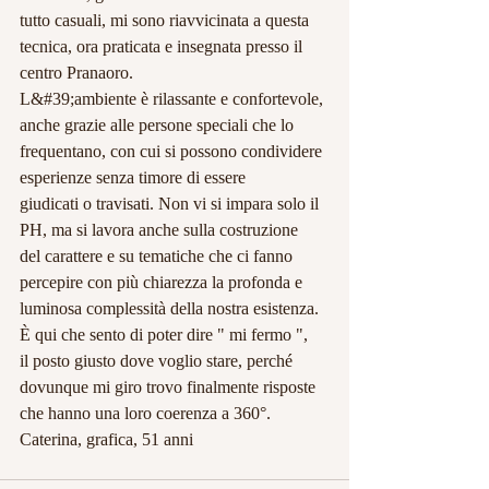
tutto casuali, mi sono riavvicinata a questa 
tecnica, ora praticata e insegnata presso il
centro Pranaoro.
L&#39;ambiente è rilassante e confortevole, 
anche grazie alle persone speciali che lo
frequentano, con cui si possono condividere 
esperienze senza timore di essere
giudicati o travisati. Non vi si impara solo il 
PH, ma si lavora anche sulla costruzione
del carattere e su tematiche che ci fanno 
percepire con più chiarezza la profonda e
luminosa complessità della nostra esistenza. 
È qui che sento di poter dire " mi fermo ",
il posto giusto dove voglio stare, perché 
dovunque mi giro trovo finalmente risposte
che hanno una loro coerenza a 360°.
Caterina, grafica, 51 anni